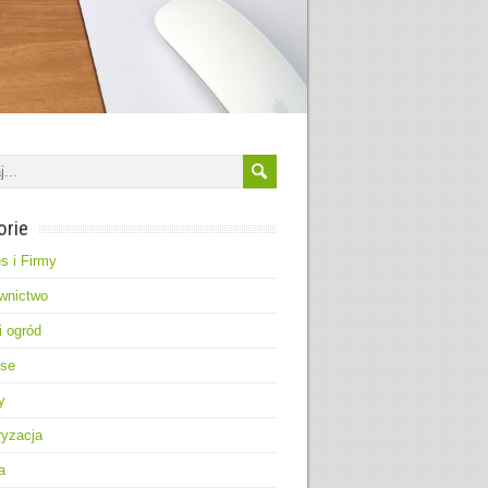
orie
s i Firmy
wnictwo
 ogród
nse
y
ryzacja
a