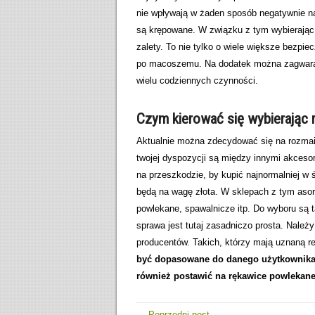
nie wpływają w żaden sposób negatywnie na
są krępowane. W związku z tym wybierając
zalety. To nie tylko o wiele większe bezpi
po macoszemu. Na dodatek można zagwarant
wielu codziennych czynności.
Czym kierować się wybierając
Aktualnie można zdecydować się na rozmai
twojej dyspozycji są między innymi akcesor
na przeszkodzie, by kupić najnormalniej w 
będą na wagę złota. W sklepach z tym aso
powlekane, spawalnicze itp. Do wyboru są 
sprawa jest tutaj zasadniczo prosta. Nale
producentów. Takich, którzy mają uznaną r
być dopasowane do danego użytkownika.
również postawić na rękawice powlekane
← Poprzedni post