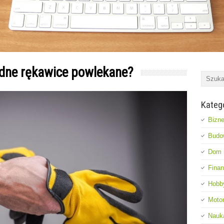
ądne rękawice powlekane?
Kateg
Bizne
Budo
Dom i
Fina
Hobb
Moto
Nauk