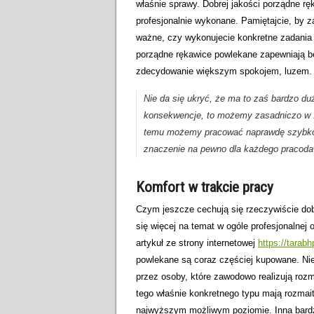
właśnie sprawy. Dobrej jakości porządne r
profesjonalnie wykonane. Pamiętajcie, by 
ważne, czy wykonujecie konkretne zadania r
porządne rękawice powlekane zapewniają b
zdecydowanie większym spokojem, luzem.
Nie da się ukryć, że ma to zaś bardzo du
konsekwencje, to możemy zasadniczo w 
temu możemy pracować naprawdę szybko, d
znaczenie na pewno dla każdego pracoda
Komfort w trakcie pracy
Czym jeszcze cechują się rzeczywiście do
się więcej na temat w ogóle profesjonalnej 
artykuł ze strony internetowej
https://tarabh
powlekane są coraz częściej kupowane. Nie
przez osoby, które zawodowo realizują roz
tego właśnie konkretnego typu mają rozmait
najwyższym możliwym poziomie. Inna bardzo