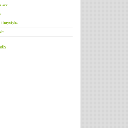
stałe
o
 i turystyka
wie
olio