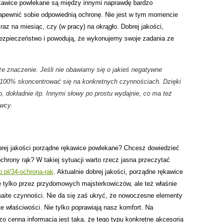
ękawice powlekane są między innymi naprawdę bardzo
zapewnić sobie odpowiednią ochronę. Nie jest w tym momencie
az na miesiąc, czy (w pracy) na okrągło. Dobrej jakości,
ezpieczeństwo i powodują, że wykonujemy swoje zadania ze
że znaczenie. Jeśli nie obawiamy się o jakieś negatywne
100% skoncentrować się na konkretnych czynnościach. Dzięki
okładnie itp. Innymi słowy po prostu wydajnie, co ma też
wcy.
brej jakości porządne rękawice powlekane? Chcesz dowiedzieć
ochrony rąk? W takiej sytuacji warto rzecz jasna przeczytać
p.pl/34-ochrona-rak
. Aktualnie dobrej jakości, porządne rękawice
 tylko przez przydomowych majsterkowiczów, ale też właśnie
maite czynności. Nie da się zaś ukryć, że nowoczesne elementy
e właściwości. Nie tylko poprawiają nasz komfort. Na
 cenna informacja jest taka, że tego typu konkretne akcesoria