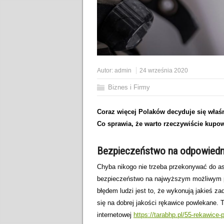
Autor:
admin
24 września 2020
Biznes i Firmy
Coraz więcej Polaków decyduje się właśn
Co sprawia, że warto rzeczywiście kupo
Bezpieczeństwo na odpowiedn
Chyba nikogo nie trzeba przekonywać do as
bezpieczeństwo na najwyższym możliwym po
błędem ludzi jest to, że wykonują jakieś z
się na dobrej jakości rękawice powlekane.
internetowej
https://tarabhp.pl/55-rekawice