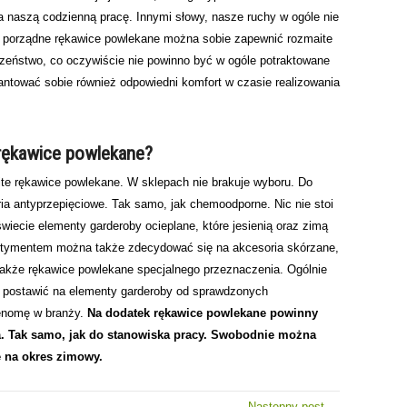
 naszą codzienną pracę. Innymi słowy, nasze ruchy w ogóle nie
 porządne rękawice powlekane można sobie zapewnić rozmaite
eczeństwo, co oczywiście nie powinno być w ogóle potraktowane
ować sobie również odpowiedni komfort w czasie realizowania
 rękawice powlekane?
te rękawice powlekane. W sklepach nie brakuje wyboru. Do
ia antyprzepięciowe. Tak samo, jak chemoodporne. Nic nie stoi
świecie elementy garderoby ocieplane, które jesienią oraz zimą
rtymentem można także zdecydować się na akcesoria skórzane,
także rękawice powlekane specjalnego przeznaczenia. Ogólnie
ży postawić na elementy garderoby od sprawdzonych
enomę w branży.
Na dodatek rękawice powlekane powinny
 Tak samo, jak do stanowiska pracy. Swobodnie można
 na okres zimowy.
Następny post →