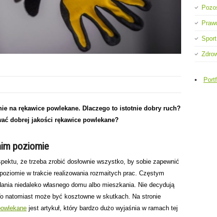
Pozo
Praw
Sport
Zdro
Portf
ie na rękawice powlekane. Dlaczego to istotnie dobry ruch?
wać dobrej jakości rękawice powlekane?
im poziomie
pektu, że trzeba zrobić dosłownie wszystko, by sobie zapewnić
ziomie w trakcie realizowania rozmaitych prac. Częstym
adania niedaleko własnego domu albo mieszkania. Nie decydują
 To natomiast może być kosztowne w skutkach. Na stronie
-powlekane
jest artykuł, który bardzo dużo wyjaśnia w ramach tej