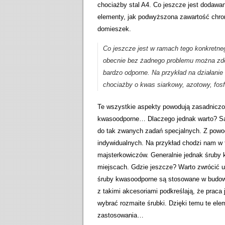
chociażby stal A4. Co jeszcze jest dodawa
elementy, jak podwyższona zawartość chrom
domieszek.
Co jeszcze jest w ramach tego konkretne
obecnie bez żadnego problemu można zde
bardzo odporne. Na przykład na działanie
chociażby o kwas siarkowy, azotowy, fos
Te wszystkie aspekty powodują zasadniczo,
kwasoodporne… Dlaczego jednak warto? Są
do tak zwanych zadań specjalnych. Z pow
indywidualnych. Na przykład chodzi nam w
majsterkowiczów. Generalnie jednak śruby
miejscach. Gdzie jeszcze? Warto zwrócić u
śruby kwasoodporne są stosowane w budowni
z takimi akcesoriami podkreślają, że prac
wybrać rozmaite śrubki. Dzięki temu te e
zastosowania…