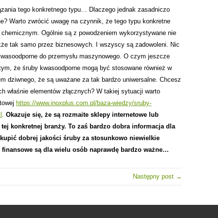
iązania tego konkretnego typu… Dlaczego jednak zasadniczo
e? Warto zwrócić uwagę na czynnik, że tego typu konkretne
e chemicznym. Ogólnie są z powodzeniem wykorzystywane nie
także tak samo przez biznesowych. I wszyscy są zadowoleni. Nic
y kwasoodporne do przemysłu maszynowego. O czym jeszcze
 tym, że śruby kwasoodporne mogą być stosowane również w
em dziwnego, że są uważane za tak bardzo uniwersalne. Chcesz
ch właśnie elementów złącznych? W takiej sytuacji warto
etowej
https://www.inoxplus.com.pl/baza-wiedzy/sruby-
l
.
Okazuje się, że są rozmaite sklepy internetowe lub
tej konkretnej branży. To zaś bardzo dobra informacja dla
kupić dobrej jakości śruby za stosunkowo niewielkie
nki finansowe są dla wielu osób naprawdę bardzo ważne…
Następny post →