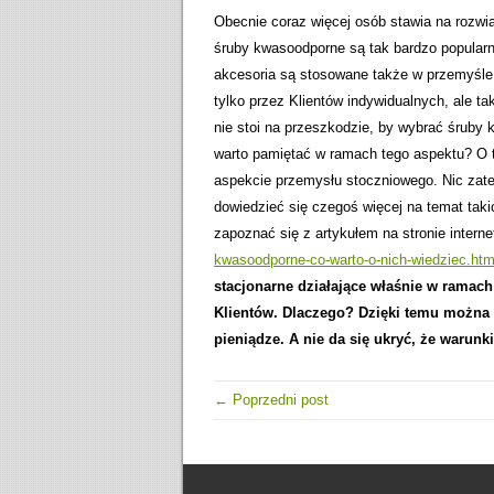
Obecnie coraz więcej osób stawia na rozw
śruby kwasoodporne są tak bardzo popularn
akcesoria są stosowane także w przemyśl
tylko przez Klientów indywidualnych, ale 
nie stoi na przeszkodzie, by wybrać śrub
warto pamiętać w ramach tego aspektu? O
aspekcie przemysłu stoczniowego. Nic zat
dowiedzieć się czegoś więcej na temat taki
zapoznać się z artykułem na stronie intern
kwasoodporne-co-warto-o-nich-wiedziec.htm
stacjonarne działające właśnie w ramach 
Klientów. Dlaczego? Dzięki temu można 
pieniądze. A nie da się ukryć, że waru
← Poprzedni post