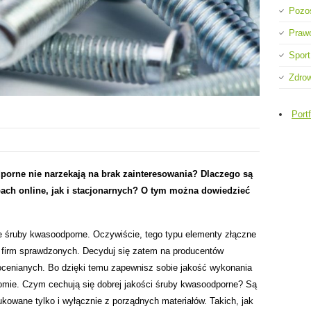
Pozo
Praw
Sport
Zdro
Portf
orne nie narzekają na brak zainteresowania? Dlaczego są
ach online, jak i stacjonarnych? O tym można dowiedzieć
ie śruby kwasoodporne. Oczywiście, tego typu elementy złączne
 firm sprawdzonych. Decyduj się zatem na producentów
ocenianych. Bo dzięki temu zapewnisz sobie jakość wykonania
mie. Czym cechują się dobrej jakości śruby kwasoodporne? Są
kowane tylko i wyłącznie z porządnych materiałów. Takich, jak