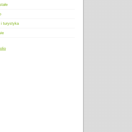
stałe
o
 i turystyka
wie
olio