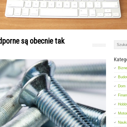
porne są obecnie tak
Kateg
Bizne
Budo
Dom i
Fina
Hobb
Moto
Nauk