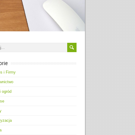
orie
s i Firmy
wnictwo
 ogród
nse
y
ryzacja
a