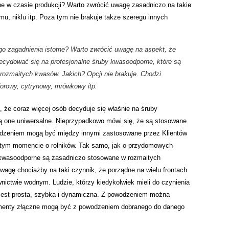
ne w czasie produkcji? Warto zwrócić uwagę zasadniczo na takie
u, niklu itp. Poza tym nie brakuje także szeregu innych
go zagadnienia istotne? Warto zwrócić uwagę na aspekt, że
cydować się na profesjonalne śruby kwasoodporne, które są
 rozmaitych kwasów. Jakich? Opcji nie brakuje. Chodzi
forowy, cytrynowy, mrówkowy itp.
 że coraz więcej osób decyduje się właśnie na śruby
 one uniwersalne. Nieprzypadkowo mówi się, że są stosowane
odzeniem mogą być między innymi zastosowane przez Klientów
 tym momencie o rolników. Tak samo, jak o przydomowych
 kwasoodporne są zasadniczo stosowane w rozmaitych
wagę chociażby na taki czynnik, że porządne na wielu frontach
ctwie wodnym. Ludzie, którzy kiedykolwiek mieli do czynienia
a jest prosta, szybka i dynamiczna. Z powodzeniem można
lementy złączne mogą być z powodzeniem dobranego do danego