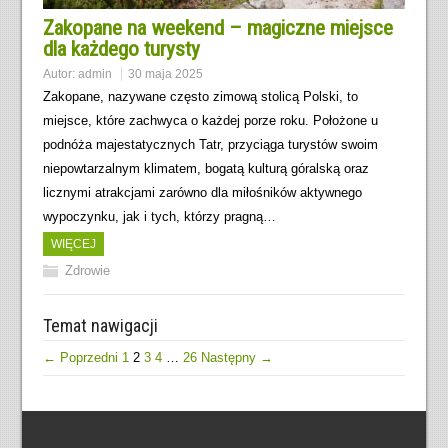
Zakopane na weekend – magiczne miejsce
dla każdego turysty
Autor:
admin
30 maja 2025
Zakopane, nazywane często zimową stolicą Polski, to
miejsce, które zachwyca o każdej porze roku. Położone u
podnóża majestatycznych Tatr, przyciąga turystów swoim
niepowtarzalnym klimatem, bogatą kulturą góralską oraz
licznymi atrakcjami zarówno dla miłośników aktywnego
wypoczynku, jak i tych, którzy pragną…
WIĘCEJ
Zdrowie
Temat nawigacji
← Poprzedni
1
2
3
4
…
26
Następny →