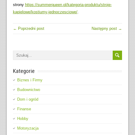
strony
https://summerqueen.pl/kategoria-produktu/stroje-
kapielowe/kostiumy-jednoczesciowe/
.
← Poprzedni post
Następny post →
Kategorie
Biznes i Firmy
Budownictwo
Dom i ogród
Finanse
Hobby
Motoryzacja