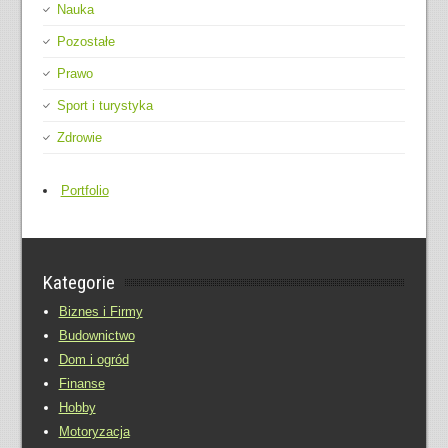
Nauka
Pozostałe
Prawo
Sport i turystyka
Zdrowie
Portfolio
Kategorie
Biznes i Firmy
Budownictwo
Dom i ogród
Finanse
Hobby
Motoryzacja