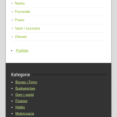
Nauka
Pozostałe
Prawo
Sport i turystyka
Zdrowie
Portfolio
Kategorie
Biznes i Firmy
Budownictwo
Dom i ogród
Finanse
Hobby
Motoryzacja