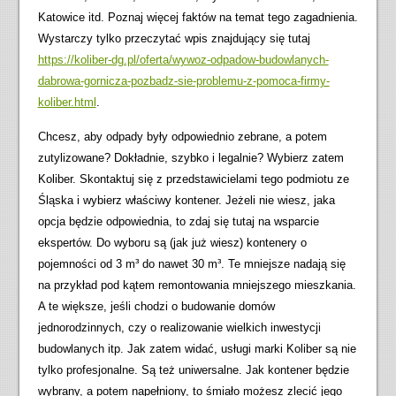
Katowice itd. Poznaj więcej faktów na temat tego zagadnienia.
Wystarczy tylko przeczytać wpis znajdujący się tutaj
https://koliber-dg.pl/oferta/wywoz-odpadow-budowlanych-
dabrowa-gornicza-pozbadz-sie-problemu-z-pomoca-firmy-
koliber.html
.
Chcesz, aby odpady były odpowiednio zebrane, a potem
zutylizowane? Dokładnie, szybko i legalnie? Wybierz zatem
Koliber. Skontaktuj się z przedstawicielami tego podmiotu ze
Śląska i wybierz właściwy kontener. Jeżeli nie wiesz, jaka
opcja będzie odpowiednia, to zdaj się tutaj na wsparcie
ekspertów. Do wyboru są (jak już wiesz) kontenery o
pojemności od 3 m³ do nawet 30 m³. Te mniejsze nadają się
na przykład pod kątem remontowania mniejszego mieszkania.
A te większe, jeśli chodzi o budowanie domów
jednorodzinnych, czy o realizowanie wielkich inwestycji
budowlanych itp. Jak zatem widać, usługi marki Koliber są nie
tylko profesjonalne. Są też uniwersalne. Jak kontener będzie
wybrany, a potem napełniony, to śmiało możesz zlecić jego