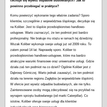
cechuje się wywóz odpadów budowlanych? Jak to
powinno przebiegać w praktyce?
Komu powierzyć wykonanie tego właśnie zadania? Sporo
klientów, szczególnie z województwa śląskiego, decyduje się
na Koliber. Jest to śląskie przedsiębiorstwo handlowo-
usługowe. Warto zaznaczyć, że ten podmiot jest bardzo
profesjonalny. Nie brakuje mu stażu w ramach tej dziedziny.
Wszak Koliber wykonuje swoje usługi już od 2009 roku. To
zatem ponad 14 lat. Naprawdę sporo. Koliber to
przedsiębiorstwo handlowo-usługowe, które ma bardzo
atrakcyjne warunki finansowe oraz uniwersalne usługi. Gdzie
działa zaś ten podmiot na co dzień? Ogólnie Koliber jest z
Dąbrowy Górniczej. Warto jednak zauważyć, że ten podmiot
działa na terenie regionu Zagłębia (w województwie śląskim).
W ofercie jest wywóz odpadów budowlanych, ale nie tylko.
Zainteresowane osoby mogą zdecydować się na przykład na
wynajem sprzętu budowlanego (od marki Caterpillar). Co
istotne, Koliber oferuje swoje usługi dla klientów